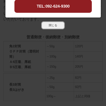
利用して、様々なお客様から集めた郵送物を弊社が窓口と
TEL:092-624-9300
なり一括発送することで、割安な運賃の発送を可能にして
います。多くのお客様からコスト削減に対する喜びの声を
いただいております。
閉じる
普通郵便・後納郵便・別納郵便
角2封筒
～50g
120円
ＯＰＰ封筒（透明封
筒）
～100g
140円
Ａ4圧着、厚紙
～150g
205円
Ｂ5圧着、厚紙
～25g
82円
長3封筒
～50g
92円
長3はがき
100g～
上記と同様